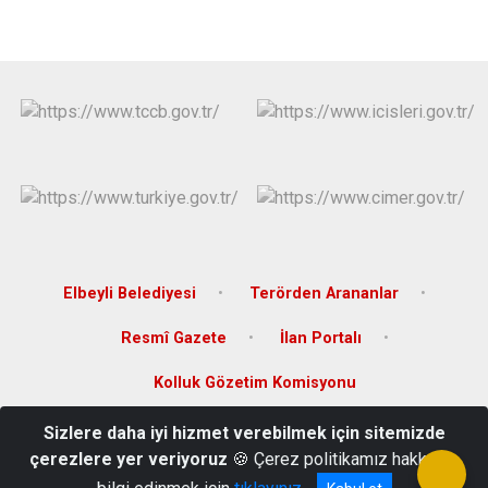
Elbeyli Belediyesi
Terörden Arananlar
Resmî Gazete
İlan Portalı
Kolluk Gözetim Komisyonu
Sizlere daha iyi hizmet verebilmek için sitemizde
Hürriyet Mahallesi Çakır Sokak No:21 Elbeyli/KİLİS
çerezlere yer veriyoruz
🍪 Çerez politikamız hakkında
+90 348 782 21 13