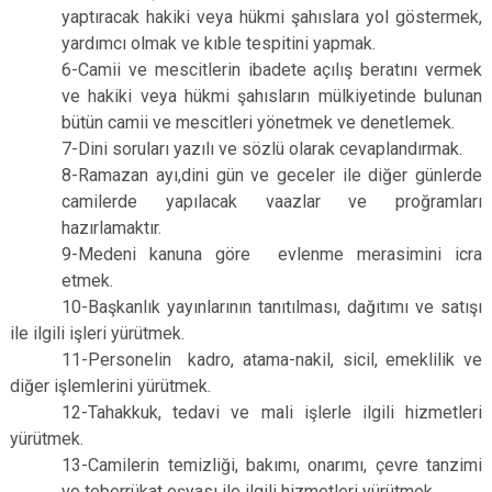
yaptıracak hakiki veya hükmi şahıslara yol göstermek,
yardımcı olmak ve kıble tespitini yapmak.
6-Camii ve mescitlerin ibadete açılış beratını vermek
ve hakiki veya hükmi şahısların mülkiyetinde bulunan
bütün camii ve mescitleri yönetmek ve denetlemek.
7-Dini soruları yazılı ve sözlü olarak cevaplandırmak.
8-Ramazan ayı,dini gün ve geceler ile diğer günlerde
camilerde yapılacak vaazlar ve proğramları
hazırlamaktır.
9-Medeni kanuna göre evlenme merasimini icra
etmek.
10-Başkanlık yayınlarının tanıtılması, dağıtımı ve satışı
ile ilgili işleri yürütmek.
11-Personelin kadro, atama-nakil, sicil, emeklilik ve
diğer işlemlerini yürütmek.
12-Tahakkuk, tedavi ve mali işlerle ilgili hizmetleri
yürütmek.
13-Camilerin temizliği, bakımı, onarımı, çevre tanzimi
ve teberrükat eşyası ile ilgili hizmetleri yürütmek.