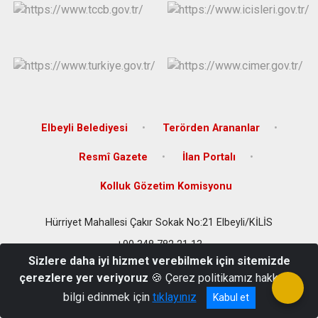
Elbeyli Belediyesi
Terörden Arananlar
Resmî Gazete
İlan Portalı
Kolluk Gözetim Komisyonu
Hürriyet Mahallesi Çakır Sokak No:21 Elbeyli/KİLİS
+90 348 782 21 13
Sizlere daha iyi hizmet verebilmek için sitemizde
çerezlere yer veriyoruz
🍪 Çerez politikamız hakkında
bilgi edinmek için
tıklayınız
Kabul et