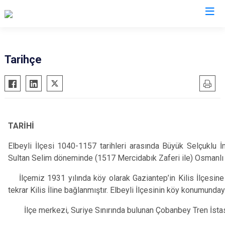
Kilis
Tarihçe
Elbeyli
Musabeyli
Polateli
TARİHİ
Elbeyli İlçesi 1040-1157 tarihleri arasında Büyük Selçuklu İmp
Sultan Selim döneminde (1517 Mercidabık Zaferi ile) Osmanlı 
İlçemiz 1931 yılında köy olarak Gaziantep’in Kilis İlçesine ba
tekrar Kilis İline bağlanmıştır. Elbeyli İlçesinin köy konumunday
İlçe merkezi, Suriye Sınırında bulunan Çobanbey Tren İst