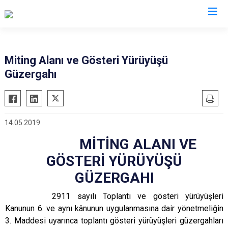
Kilis
Miting Alanı ve Gösteri Yürüyüşü
Güzergahı
Elbeyli
Musabeyli
Polateli
14.05.2019
MİTİNG ALANI VE
GÖSTERİ YÜRÜYÜŞÜ
GÜZERGAHI
2911 sayılı Toplantı ve gösteri yürüyüşleri
Kanunun 6. ve aynı kânunun uygulanmasına dair yönetmeliğin
3. Maddesi uyarınca toplantı gösteri yürüyüşleri güzergahları